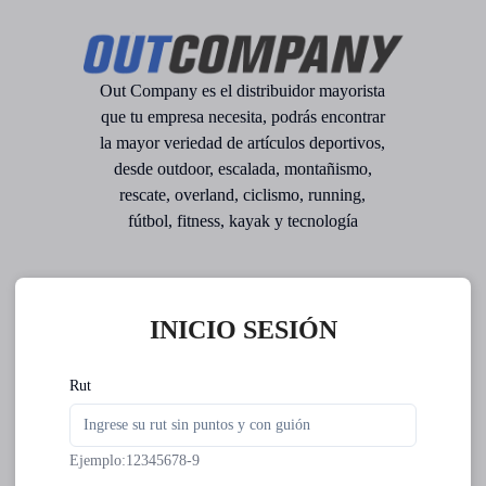
Out Company es el distribuidor mayorista
que tu empresa necesita, podrás encontrar
la mayor veriedad de artículos deportivos,
desde outdoor, escalada, montañismo,
rescate, overland, ciclismo, running,
fútbol, fitness, kayak y tecnología
INICIO SESIÓN
Rut
Ejemplo:12345678-9